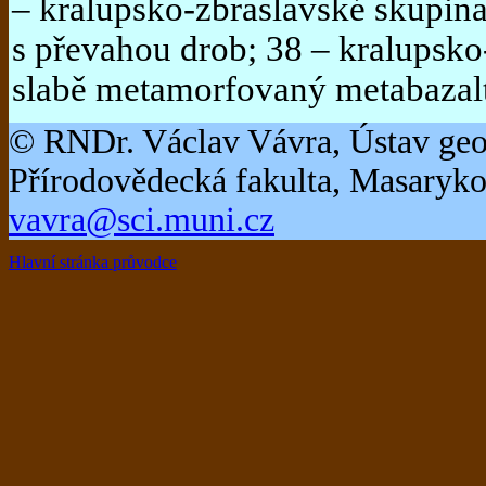
– kralupsko-zbraslavské skupina:
s převahou drob; 38 – kralupsko
slabě metamorfovaný metabazalt
© RNDr. Václav Vávra, Ústav geo
Přírodovědecká fakulta, Masaryko
vavra@sci.muni.cz
Hlavní stránka průvodce