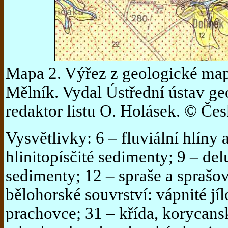
Mapa 2.
Výřez z geologické mapy
Mělník. Vydal Ústřední ústav ge
redaktor listu O. Holásek. © Če
Vysvětlivky: 6 – fluviální hlíny 
hlinitopísčité sedimenty; 9 – del
sedimenty; 12 – spraše a sprašov
bělohorské souvrství: vápnité jíl
prachovce; 31 – křída, korycans