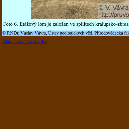
Foto 6. Etážový lom je založen ve spilitech kralupsko-zbra
© RNDr. Václav Vávra, Ústav geologických věd, Přírodovědecká fak
Hlavní stránka průvodce