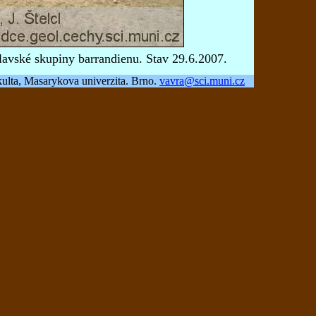
slavské skupiny barrandienu. Stav 29.6.2007.
ulta, Masarykova univerzita. Brno.
vavra@sci.muni.cz